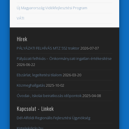
Új Magyarország Vidékfejlesztési Program
VÁTI
Hírek
PÁLYÁZATI FELHÍVÁS MTZ 552 traktor
2026-07-07
Pályázati felhívás – Önkormányzati ingatlan értékesítése
2026-06-22
Ebzárlat, legeltetési tilalom
2026-03-20
Közmeghallgatás
2025-10-02
Óvodai-, Iskolai beiratkozás időpontok
2025-04-08
Kapcsolat - Linkek
Dél-Alföldi Regionális Fejlesztési Ügynökség
Kistelekjárás.hu