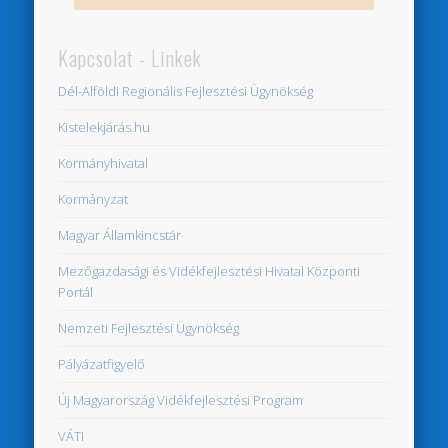
Kapcsolat - Linkek
Dél-Alföldi Regionális Fejlesztési Ügynökség
Kistelekjárás.hu
Kormányhivatal
Kormányzat
Magyar Államkincstár
Mezőgazdasági és Vidékfejlesztési Hivatal Központi
Portál
Nemzeti Fejlesztési Ügynökség
Pályázatfigyelő
Új Magyarország Vidékfejlesztési Program
VÁTI