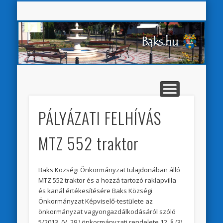
Baks K
VÁLASZTÁSI INFORMÁCIÓK
AKADÁLYMENTESÍTÉS
ÖNKORMÁNYZAT
HIRDETMÉNYEK
E-ÜGYINTÉZÉS
PÁLYÁZATOK
KÖZSÉG
Sear
PÁLYÁZATI FELHÍVÁS
MTZ 552 traktor
Baks Községi Önkormányzat tulajdonában álló
MTZ 552 traktor és a hozzá tartozó raklapvilla
és kanál értékesítésére Baks Községi
Önkormányzat Képviselő-testülete az
önkormányzat vagyongazdálkodásáról szóló
5/2013. (V. 29.) önkormányzati rendelete 12. § (3)