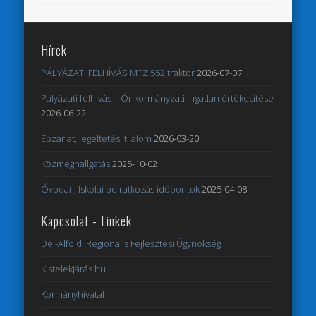
Hírek
PÁLYÁZATI FELHÍVÁS MTZ 552 traktor
2026-07-07
Pályázati felhívás – Önkormányzati ingatlan értékesítése
2026-06-22
Ebzárlat, legeltetési tilalom
2026-03-20
Közmeghallgatás
2025-10-02
Óvodai-, Iskolai beiratkozás időpontok
2025-04-08
Kapcsolat - Linkek
Dél-Alföldi Regionális Fejlesztési Ügynökség
Kistelekjárás.hu
Kormányhivatal