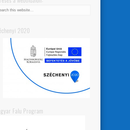
resés a weboldalon:
échenyi 2020
gyar Falu Program