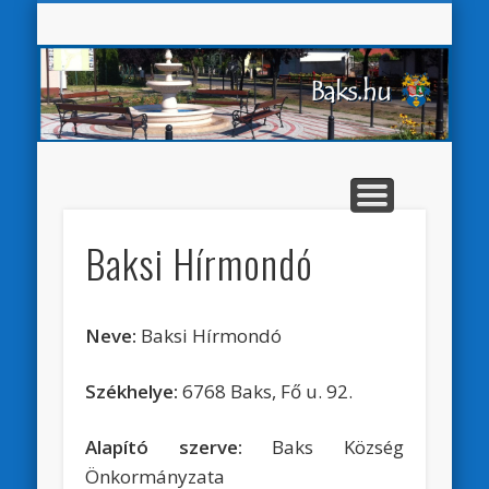
Baks K
VÁLASZTÁSI INFORMÁCIÓK
AKADÁLYMENTESÍTÉS
ÖNKORMÁNYZAT
HIRDETMÉNYEK
E-ÜGYINTÉZÉS
PÁLYÁZATOK
KÖZSÉG
Sear
Baksi Hírmondó
Neve:
Baksi Hírmondó
Székhelye:
6768 Baks, Fő u. 92.
Alapító szerve:
Baks Község
Önkormányzata