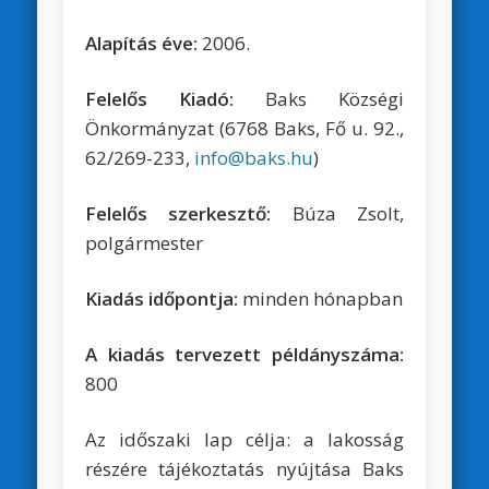
Alapítás éve:
2006.
Felelős Kiadó:
Baks Községi
Önkormányzat (6768 Baks, Fő u. 92.,
62/269-233,
info@baks.hu
)
Felelős szerkesztő:
Búza Zsolt,
polgármester
Kiadás időpontja:
minden hónapban
A kiadás tervezett példányszáma:
800
Az időszaki lap célja: a lakosság
részére tájékoztatás nyújtása Baks