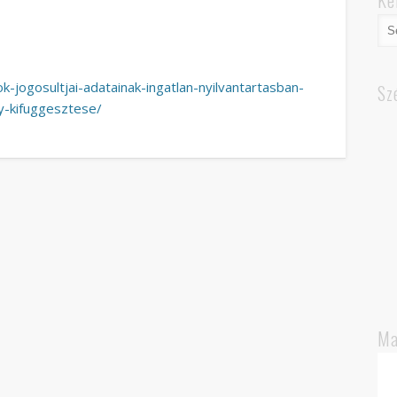
Ke
k-jogosultjai-adatainak-ingatlan-nyilvantartasban-
Sz
y-kifuggesztese/
Ma