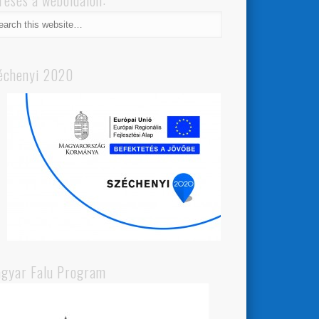
resés a weboldalon:
échenyi 2020
gyar Falu Program