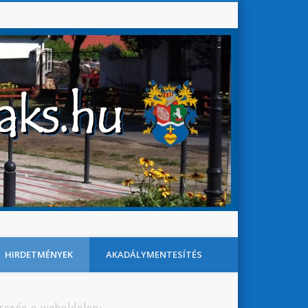
Baks Község Honlapja
Search
HIRDETMÉNYEK
AKADÁLYMENTESÍTÉS