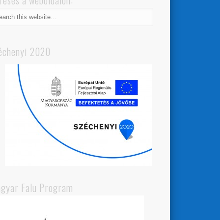
resés a weboldalon:
échenyi 2020
gyar Falu Program