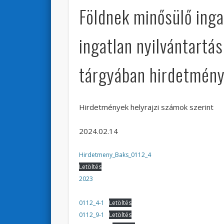
Földnek minősülő inga
ingatlan nyilvántartá
tárgyában hirdetmény
Hirdetmények helyrajzi számok szerint
2024.02.14
Hirdetmeny_Baks_0112_4
Letöltés
2023
0112_4-1
Letöltés
0112_9-1
Letöltés