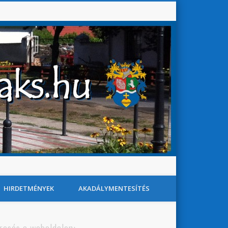
Baks Község Honlapja
Search
HIRDETMÉNYEK
AKADÁLYMENTESÍTÉS