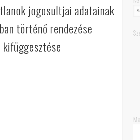
Ke
tlanok jogosultjai adatainak
sban történő rendezése
Sz
 kifüggesztése
Ma