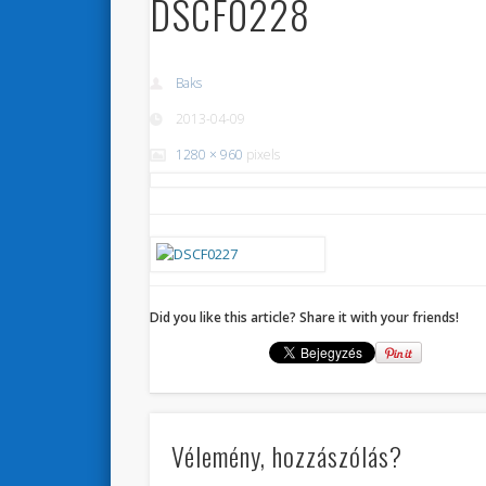
DSCF0228
Baks
2013-04-09
1280 × 960
pixels
Did you like this article? Share it with your friends!
Vélemény, hozzászólás?