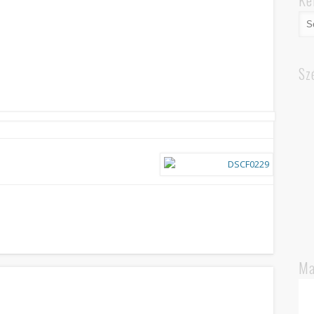
Ke
Sz
Ma