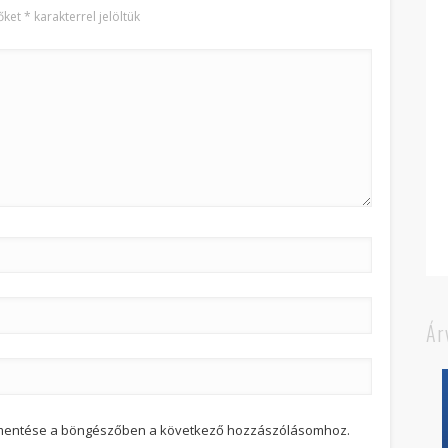
őket
*
karakterrel jelöltük
Ár
 mentése a böngészőben a következő hozzászólásomhoz.