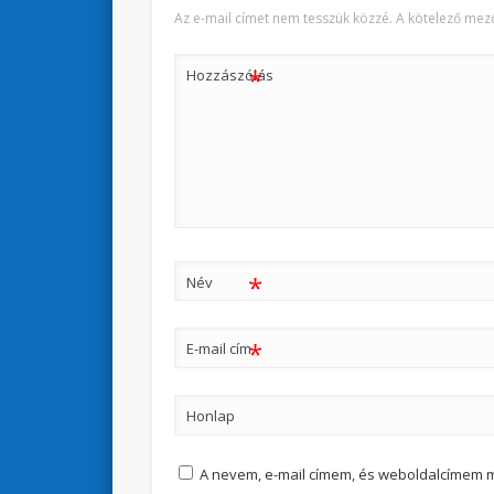
Az e-mail címet nem tesszük közzé.
A kötelező mez
*
Hozzászólás
*
Név
*
E-mail cím
Honlap
A nevem, e-mail címem, és weboldalcímem