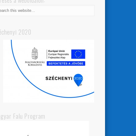
resés a weboldalon:
échenyi 2020
gyar Falu Program