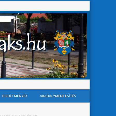
Baks Község Honlapja
Search
HIRDETMÉNYEK
AKADÁLYMENTESÍTÉS