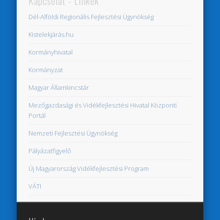
Kapcsolat - Linkek
Dél-Alföldi Regionális Fejlesztési Ügynökség
Kistelekjárás.hu
Kormányhivatal
Kormányzat
Magyar Államkincstár
Mezőgazdasági és Vidékfejlesztési Hivatal Központi
Portál
Nemzeti Fejlesztési Ügynökség
Pályázatfigyelő
Új Magyarország Vidékfejlesztési Program
VÁTI