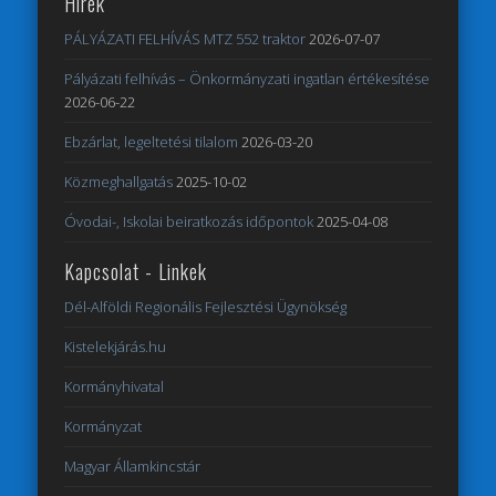
Hírek
PÁLYÁZATI FELHÍVÁS MTZ 552 traktor
2026-07-07
Pályázati felhívás – Önkormányzati ingatlan értékesítése
2026-06-22
Ebzárlat, legeltetési tilalom
2026-03-20
Közmeghallgatás
2025-10-02
Óvodai-, Iskolai beiratkozás időpontok
2025-04-08
Kapcsolat - Linkek
Dél-Alföldi Regionális Fejlesztési Ügynökség
Kistelekjárás.hu
Kormányhivatal
Kormányzat
Magyar Államkincstár