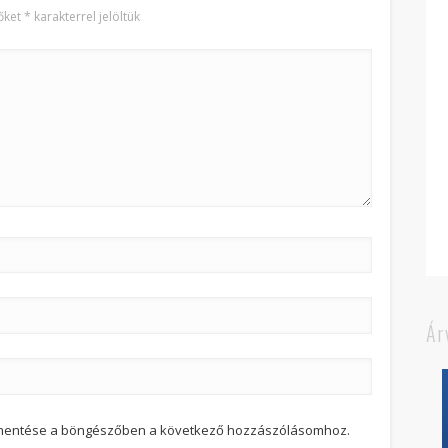
őket
*
karakterrel jelöltük
Ár
 mentése a böngészőben a következő hozzászólásomhoz.