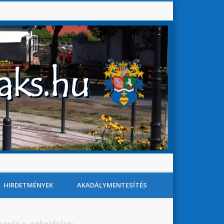
Baks Község Honlapja
Search
HIRDETMÉNYEK
AKADÁLYMENTESÍTÉS