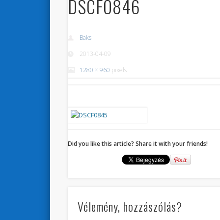
DSCF0846
Baks
2013-04-09
1280 × 960
pixels
Did you like this article? Share it with your friends!
Vélemény, hozzászólás?