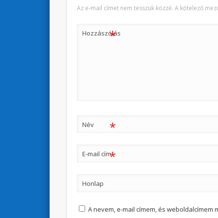
Az e-mail címet nem tesszük közzé.
A kötelező mez
*
Hozzászólás
*
Név
*
E-mail cím
Honlap
A nevem, e-mail címem, és weboldalcímem