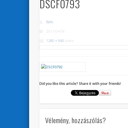
DSCF0793
Baks
2013-04-09
1280 × 960
pixels
Did you like this article? Share it with your friends!
Vélemény, hozzászólás?