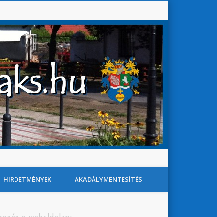
Baks Község Honlapja
Search
HIRDETMÉNYEK
AKADÁLYMENTESÍTÉS