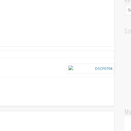
Ke
Sz
Ma