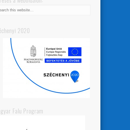
resés a weboldalon:
échenyi 2020
gyar Falu Program