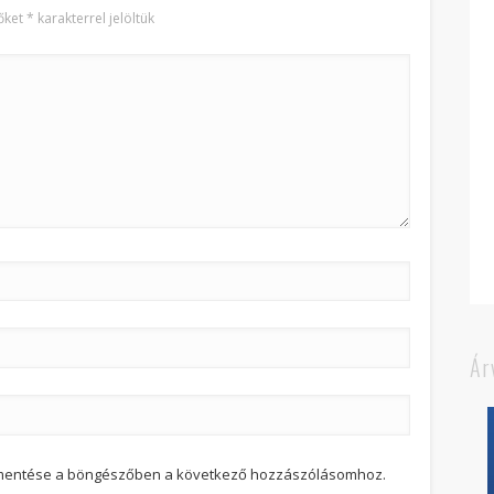
őket
*
karakterrel jelöltük
Ár
 mentése a böngészőben a következő hozzászólásomhoz.