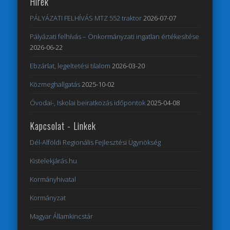
Hírek
PÁLYÁZATI FELHÍVÁS MTZ 552 traktor
2026-07-07
Pályázati felhívás – Önkormányzati ingatlan értékesítése
2026-06-22
Ebzárlat, legeltetési tilalom
2026-03-20
Közmeghallgatás
2025-10-02
Óvodai-, Iskolai beiratkozás időpontok
2025-04-08
Kapcsolat - Linkek
Dél-Alföldi Regionális Fejlesztési Ügynökség
Kistelekjárás.hu
Kormányhivatal
Kormányzat
Magyar Államkincstár