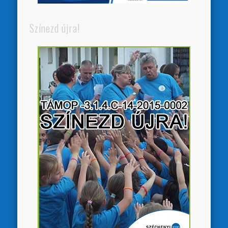
Színezd újra!