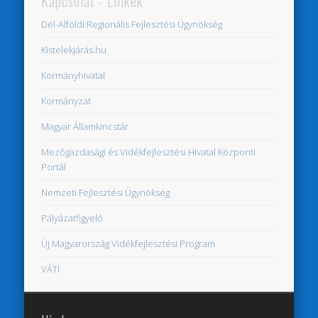
Kapcsolat - Linkek
Dél-Alföldi Regionális Fejlesztési Ügynökség
Kistelekjárás.hu
Kormányhivatal
Kormányzat
Magyar Államkincstár
Mezőgazdasági és Vidékfejlesztési Hivatal Központi
Portál
Nemzeti Fejlesztési Ügynökség
Pályázatfigyelő
Új Magyarország Vidékfejlesztési Program
VÁTI