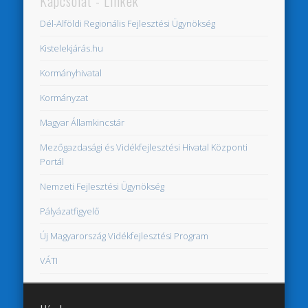
Kapcsolat - Linkek
Dél-Alföldi Regionális Fejlesztési Ügynökség
Kistelekjárás.hu
Kormányhivatal
Kormányzat
Magyar Államkincstár
Mezőgazdasági és Vidékfejlesztési Hivatal Központi
Portál
Nemzeti Fejlesztési Ügynökség
Pályázatfigyelő
Új Magyarország Vidékfejlesztési Program
VÁTI