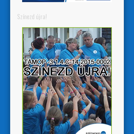
Színezd újra!