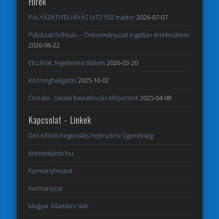
Hírek
PÁLYÁZATI FELHÍVÁS MTZ 552 traktor
2026-07-07
Pályázati felhívás – Önkormányzati ingatlan értékesítése
2026-06-22
Ebzárlat, legeltetési tilalom
2026-03-20
Közmeghallgatás
2025-10-02
Óvodai-, Iskolai beiratkozás időpontok
2025-04-08
Kapcsolat - Linkek
Dél-Alföldi Regionális Fejlesztési Ügynökség
Kistelekjárás.hu
Kormányhivatal
Kormányzat
Magyar Államkincstár