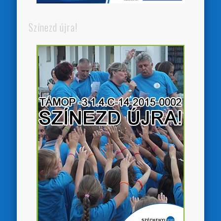
Színezd újra!