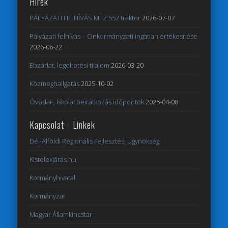
Hírek
PÁLYÁZATI FELHÍVÁS MTZ 552 traktor
2026-07-07
Pályázati felhívás – Önkormányzati ingatlan értékesítése
2026-06-22
Ebzárlat, legeltetési tilalom
2026-03-20
Közmeghallgatás
2025-10-02
Óvodai-, Iskolai beiratkozás időpontok
2025-04-08
Kapcsolat - Linkek
Dél-Alföldi Regionális Fejlesztési Ügynökség
Kistelekjárás.hu
Kormányhivatal
Kormányzat
Magyar Államkincstár