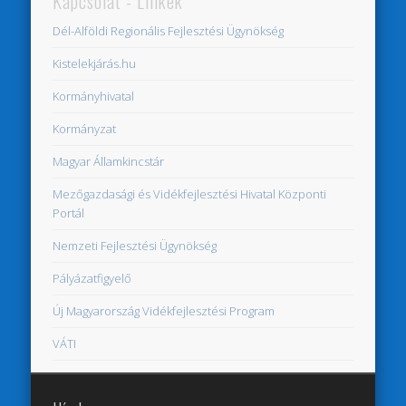
Kapcsolat - Linkek
Dél-Alföldi Regionális Fejlesztési Ügynökség
Kistelekjárás.hu
Kormányhivatal
Kormányzat
Magyar Államkincstár
Mezőgazdasági és Vidékfejlesztési Hivatal Központi
Portál
Nemzeti Fejlesztési Ügynökség
Pályázatfigyelő
Új Magyarország Vidékfejlesztési Program
VÁTI