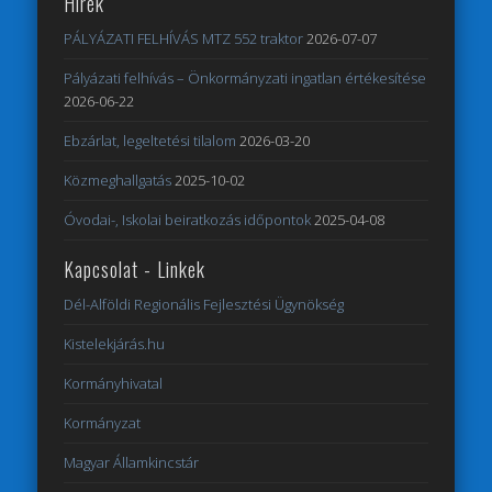
Hírek
PÁLYÁZATI FELHÍVÁS MTZ 552 traktor
2026-07-07
Pályázati felhívás – Önkormányzati ingatlan értékesítése
2026-06-22
Ebzárlat, legeltetési tilalom
2026-03-20
Közmeghallgatás
2025-10-02
Óvodai-, Iskolai beiratkozás időpontok
2025-04-08
Kapcsolat - Linkek
Dél-Alföldi Regionális Fejlesztési Ügynökség
Kistelekjárás.hu
Kormányhivatal
Kormányzat
Magyar Államkincstár