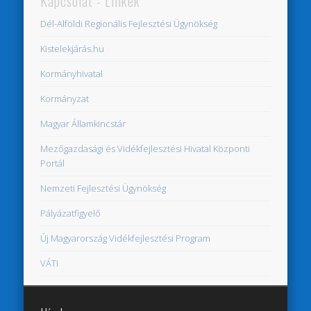
Kapcsolat - Linkek
Dél-Alföldi Regionális Fejlesztési Ügynökség
Kistelekjárás.hu
Kormányhivatal
Kormányzat
Magyar Államkincstár
Mezőgazdasági és Vidékfejlesztési Hivatal Központi
Portál
Nemzeti Fejlesztési Ügynökség
Pályázatfigyelő
Új Magyarország Vidékfejlesztési Program
VÁTI