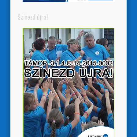
Színezd újra!