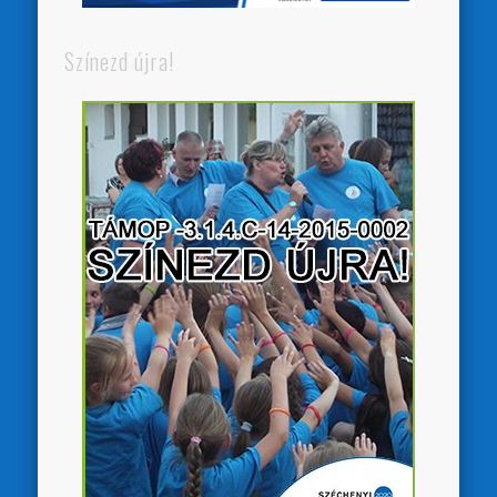
Színezd újra!