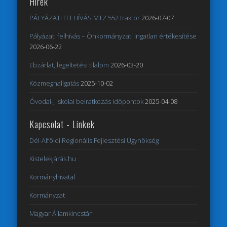
Hírek
PÁLYÁZATI FELHÍVÁS MTZ 552 traktor
2026-07-07
Pályázati felhívás – Önkormányzati ingatlan értékesítése
2026-06-22
Ebzárlat, legeltetési tilalom
2026-03-20
Közmeghallgatás
2025-10-02
Óvodai-, Iskolai beiratkozás időpontok
2025-04-08
Kapcsolat - Linkek
Dél-Alföldi Regionális Fejlesztési Ügynökség
Kistelekjárás.hu
Kormányhivatal
Kormányzat
Magyar Államkincstár