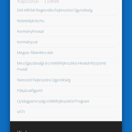
Kapcsolat - Linkek
Dél-Alföldi Regionális Fejlesztési Ügynökség
Kistelekjárás.hu
Kormányhivatal
Kormányzat
Magyar Államkincstár
Mezőgazdasági és Vidékfejlesztési Hivatal Központi
Portál
Nemzeti Fejlesztési Ügynökség
Pályázatfigyelő
Új Magyarország Vidékfejlesztési Program
VÁTI