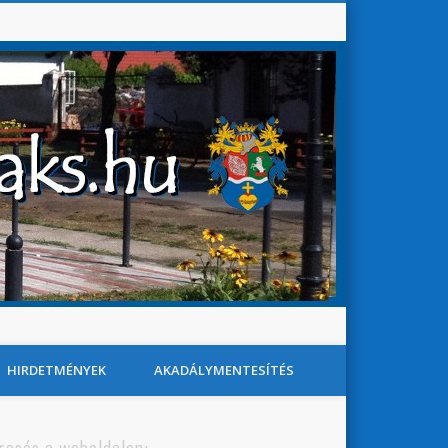
Baks Község Honlapja
Search
HIRDETMÉNYEK
AKADÁLYMENTESÍTÉS