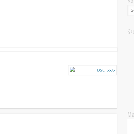
Ke
Sz
Ma