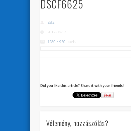
DSCF6625
Baks
2012-06-12
1280 × 960
pixels
Did you like this article? Share it with your friends!
Vélemény, hozzászólás?