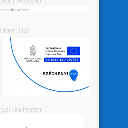
resés a weboldalon:
échenyi 2020
gyar Falu Program