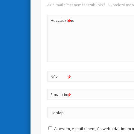
Az e-mail címet nem tesszük közzé.
A kötelező mez
*
Hozzászólás
*
Név
*
E-mail cím
Honlap
A nevem, e-mail címem, és weboldalcímem