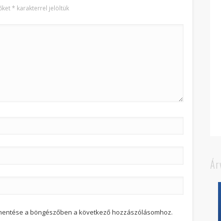
őket
*
karakterrel jelöltük
Ár
 mentése a böngészőben a következő hozzászólásomhoz.