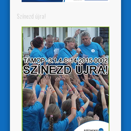
Színezd újra!