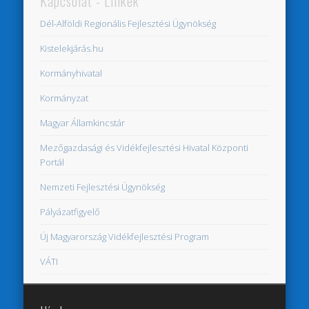
Kapcsolat - Linkek
Dél-Alföldi Regionális Fejlesztési Ügynökség
Kistelekjárás.hu
Kormányhivatal
Kormányzat
Magyar Államkincstár
Mezőgazdasági és Vidékfejlesztési Hivatal Központi
Portál
Nemzeti Fejlesztési Ügynökség
Pályázatfigyelő
Új Magyarország Vidékfejlesztési Program
VÁTI