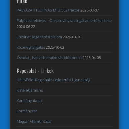
Hírek
PÁLYÁZATI FELHÍVÁS MTZ 552 traktor
2026-07-07
Pályázati felhívás – Önkormányzati ingatlan értékesítése
2026-06-22
Ebzárlat, legeltetési tilalom
2026-03-20
Közmeghallgatás
2025-10-02
Óvodai-, Iskolai beiratkozás időpontok
2025-04-08
Kapcsolat - Linkek
Dél-Alföldi Regionális Fejlesztési Ügynökség
Kistelekjárás.hu
Kormányhivatal
Kormányzat
Magyar Államkincstár