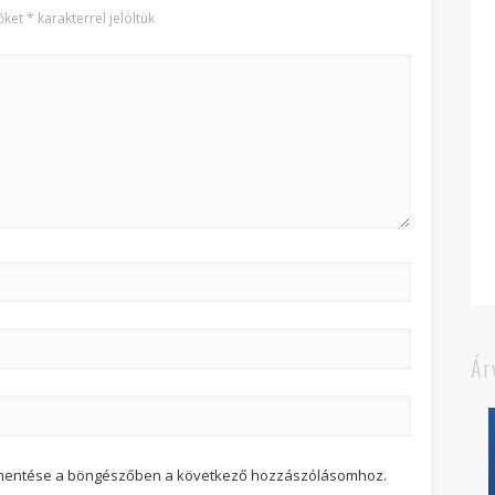
őket
*
karakterrel jelöltük
Ár
 mentése a böngészőben a következő hozzászólásomhoz.