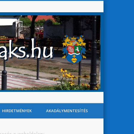
Baks Község Honlapja
Search
HIRDETMÉNYEK
AKADÁLYMENTESÍTÉS