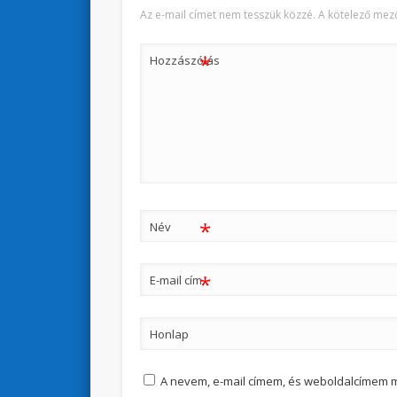
Az e-mail címet nem tesszük közzé.
A kötelező mez
*
Hozzászólás
*
Név
*
E-mail cím
Honlap
A nevem, e-mail címem, és weboldalcímem