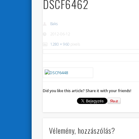
DSCF6462
Baks
2012-06-12
1280 × 960
pixels
Did you like this article? Share it with your friends!
Vélemény, hozzászólás?