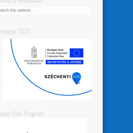
resés a weboldalon:
échenyi 2020
gyar Falu Program