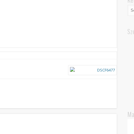
Ke
Sz
Ma