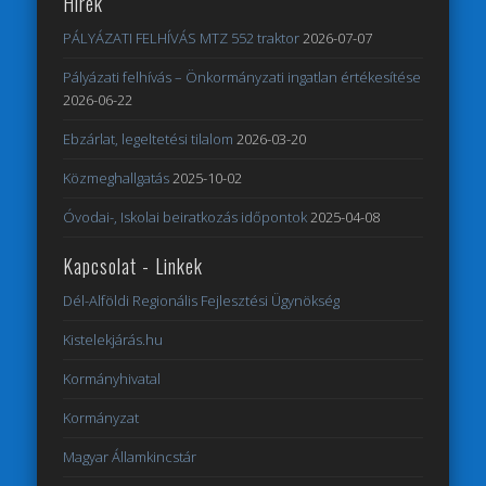
Hírek
PÁLYÁZATI FELHÍVÁS MTZ 552 traktor
2026-07-07
Pályázati felhívás – Önkormányzati ingatlan értékesítése
2026-06-22
Ebzárlat, legeltetési tilalom
2026-03-20
Közmeghallgatás
2025-10-02
Óvodai-, Iskolai beiratkozás időpontok
2025-04-08
Kapcsolat - Linkek
Dél-Alföldi Regionális Fejlesztési Ügynökség
Kistelekjárás.hu
Kormányhivatal
Kormányzat
Magyar Államkincstár