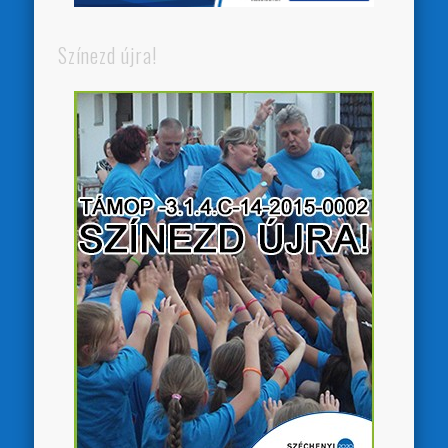
Színezd újra!