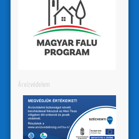
Árvízvédelem