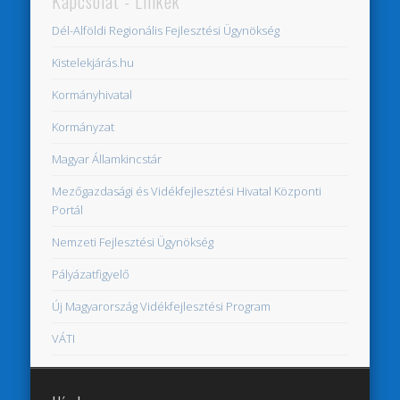
Kapcsolat - Linkek
Dél-Alföldi Regionális Fejlesztési Ügynökség
Kistelekjárás.hu
Kormányhivatal
Kormányzat
Magyar Államkincstár
Mezőgazdasági és Vidékfejlesztési Hivatal Központi
Portál
Nemzeti Fejlesztési Ügynökség
Pályázatfigyelő
Új Magyarország Vidékfejlesztési Program
VÁTI