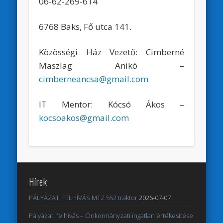
06-62-269-614
6768 Baks, Fő utca 141.
Közösségi Ház Vezető: Cimberné
Maszlag Anikó –
cimberneancsa@gmail.com
IT Mentor: Kócsó Ákos –
kocsoakos@gmail.com
Hírek
PÁLYÁZATI FELHÍVÁS MTZ 552 traktor
2026-07-07
Pályázati felhívás – Önkormányzati ingatlan értékesítése