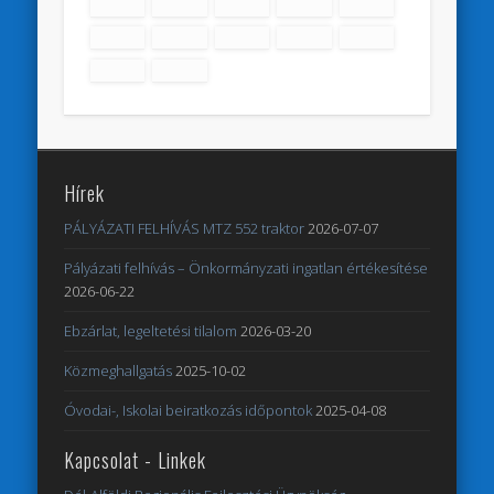
Hírek
PÁLYÁZATI FELHÍVÁS MTZ 552 traktor
2026-07-07
Pályázati felhívás – Önkormányzati ingatlan értékesítése
2026-06-22
Ebzárlat, legeltetési tilalom
2026-03-20
Közmeghallgatás
2025-10-02
Óvodai-, Iskolai beiratkozás időpontok
2025-04-08
Kapcsolat - Linkek