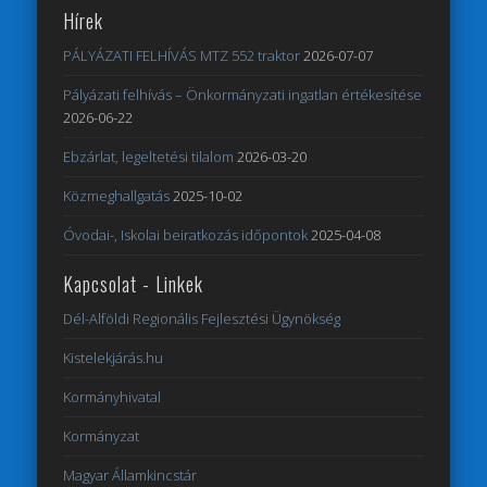
Hírek
PÁLYÁZATI FELHÍVÁS MTZ 552 traktor
2026-07-07
Pályázati felhívás – Önkormányzati ingatlan értékesítése
2026-06-22
Ebzárlat, legeltetési tilalom
2026-03-20
Közmeghallgatás
2025-10-02
Óvodai-, Iskolai beiratkozás időpontok
2025-04-08
Kapcsolat - Linkek
Dél-Alföldi Regionális Fejlesztési Ügynökség
Kistelekjárás.hu
Kormányhivatal
Kormányzat
Magyar Államkincstár