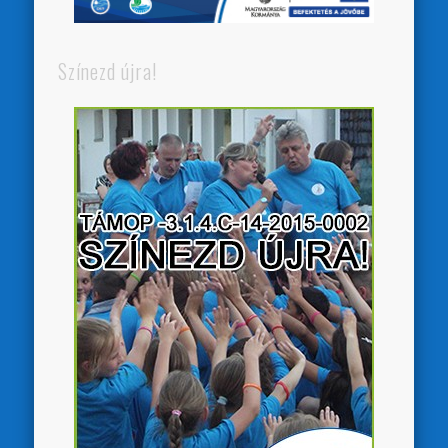
Színezd újra!