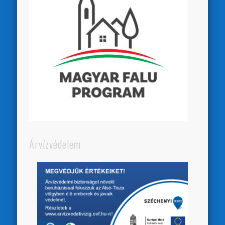
Árvízvédelem