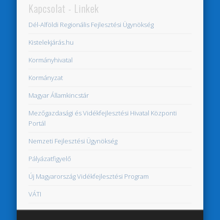
Kapcsolat - Linkek
Dél-Alföldi Regionális Fejlesztési Ügynökség
Kistelekjárás.hu
Kormányhivatal
Kormányzat
Magyar Államkincstár
Mezőgazdasági és Vidékfejlesztési Hivatal Központi
Portál
Nemzeti Fejlesztési Ügynökség
Pályázatfigyelő
Új Magyarország Vidékfejlesztési Program
VÁTI