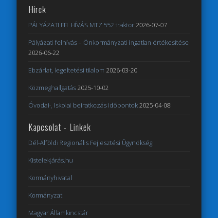
Hírek
PÁLYÁZATI FELHÍVÁS MTZ 552 traktor
2026-07-07
Pályázati felhívás – Önkormányzati ingatlan értékesítése
2026-06-22
Ebzárlat, legeltetési tilalom
2026-03-20
Közmeghallgatás
2025-10-02
Óvodai-, Iskolai beiratkozás időpontok
2025-04-08
Kapcsolat - Linkek
Dél-Alföldi Regionális Fejlesztési Ügynökség
Kistelekjárás.hu
Kormányhivatal
Kormányzat
Magyar Államkincstár