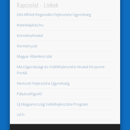
Kapcsolat - Linkek
Dél-Alföldi Regionális Fejlesztési Ügynökség
Kistelekjárás.hu
Kormányhivatal
Kormányzat
Magyar Államkincstár
Mezőgazdasági és Vidékfejlesztési Hivatal Központi
Portál
Nemzeti Fejlesztési Ügynökség
Pályázatfigyelő
Új Magyarország Vidékfejlesztési Program
VÁTI