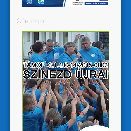
Színezd újra!