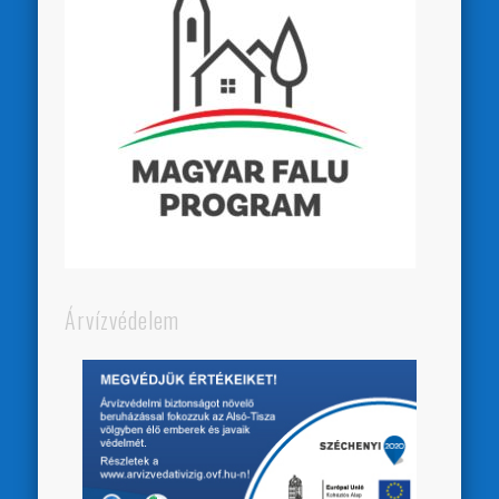
Árvízvédelem