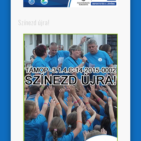
Színezd újra!