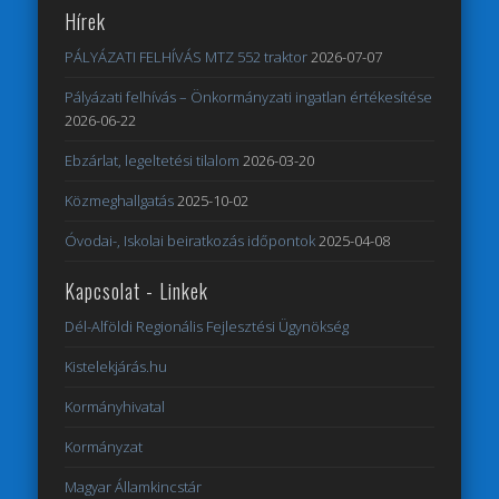
Hírek
PÁLYÁZATI FELHÍVÁS MTZ 552 traktor
2026-07-07
Pályázati felhívás – Önkormányzati ingatlan értékesítése
2026-06-22
Ebzárlat, legeltetési tilalom
2026-03-20
Közmeghallgatás
2025-10-02
Óvodai-, Iskolai beiratkozás időpontok
2025-04-08
Kapcsolat - Linkek
Dél-Alföldi Regionális Fejlesztési Ügynökség
Kistelekjárás.hu
Kormányhivatal
Kormányzat
Magyar Államkincstár