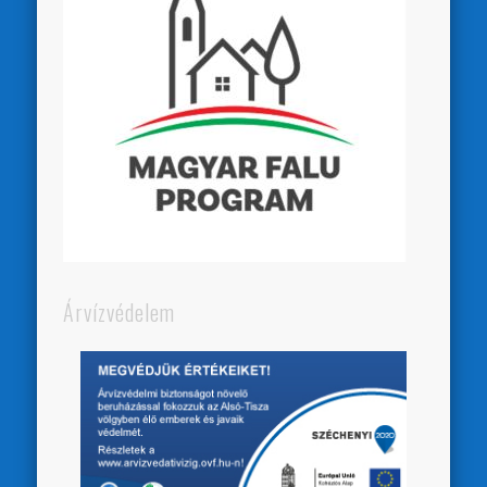
Árvízvédelem