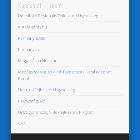
Kapcsolat - Linkek
Dél-Alföldi Regionális Fejlesztési Ügynökség
Kistelekjárás.hu
Kormányhivatal
Kormányzat
Magyar Államkincstár
Mezőgazdasági és Vidékfejlesztési Hivatal Központi
Portál
Nemzeti Fejlesztési Ügynökség
Pályázatfigyelő
Új Magyarország Vidékfejlesztési Program
VÁTI