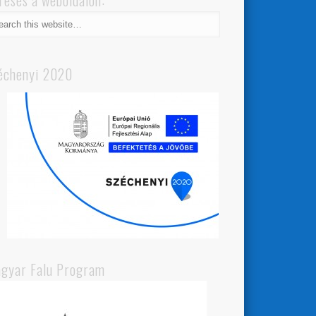
resés a weboldalon:
échenyi 2020
gyar Falu Program