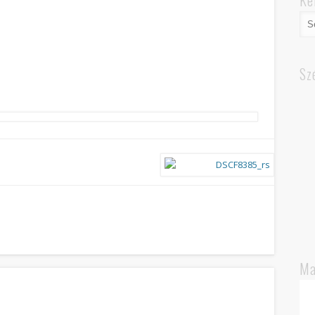
Ke
Sz
Ma