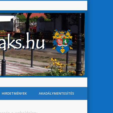
Baks Község Honlapja
Search
HIRDETMÉNYEK
AKADÁLYMENTESÍTÉS