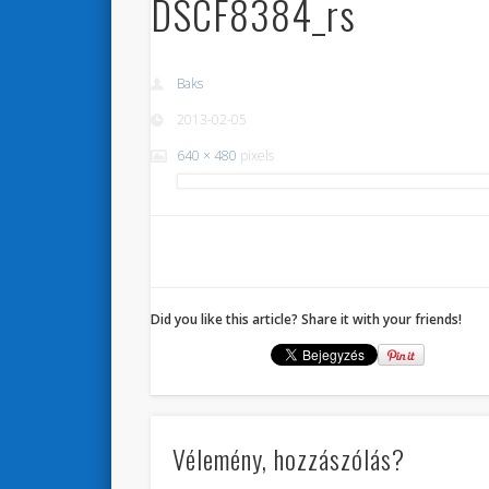
DSCF8384_rs
Baks
2013-02-05
640 × 480
pixels
Did you like this article? Share it with your friends!
Vélemény, hozzászólás?