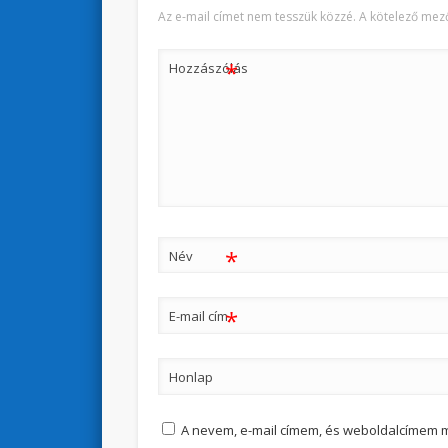
Az e-mail címet nem tesszük közzé.
A kötelező mez
*
Hozzászólás
*
Név
*
E-mail cím
Honlap
A nevem, e-mail címem, és weboldalcímem