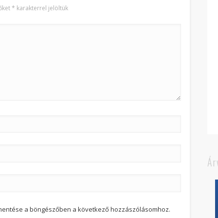
őket
*
karakterrel jelöltük
Ár
 mentése a böngészőben a következő hozzászólásomhoz.