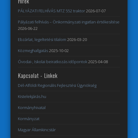
Hírek
PÁLYÁZATI FELHÍVÁS MTZ 552 traktor
2026-07-07
Pályázati felhívás – Önkormányzati ingatlan értékesítése
2026-06-22
Ebzárlat, legeltetési tilalom
2026-03-20
Közmeghallgatás
2025-10-02
Óvodai-, Iskolai beiratkozás időpontok
2025-04-08
Kapcsolat - Linkek
Dél-Alföldi Regionális Fejlesztési Ügynökség
Kistelekjárás.hu
Kormányhivatal
Kormányzat
Magyar Államkincstár