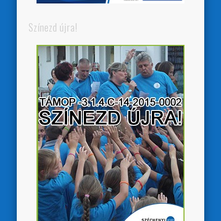
Színezd újra!