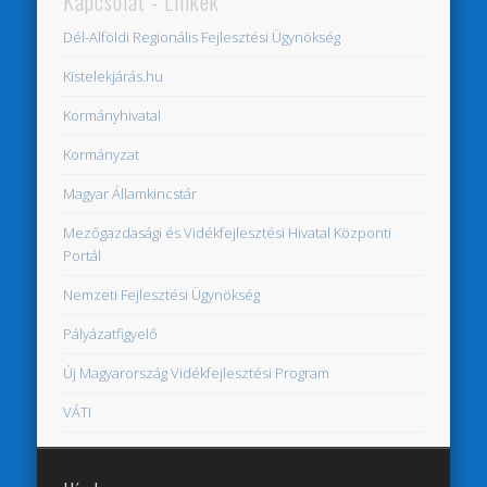
Kapcsolat - Linkek
Dél-Alföldi Regionális Fejlesztési Ügynökség
Kistelekjárás.hu
Kormányhivatal
Kormányzat
Magyar Államkincstár
Mezőgazdasági és Vidékfejlesztési Hivatal Központi
Portál
Nemzeti Fejlesztési Ügynökség
Pályázatfigyelő
Új Magyarország Vidékfejlesztési Program
VÁTI