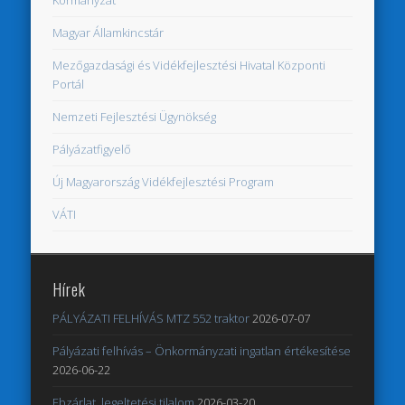
Magyar Államkincstár
Mezőgazdasági és Vidékfejlesztési Hivatal Központi
Portál
Nemzeti Fejlesztési Ügynökség
Pályázatfigyelő
Új Magyarország Vidékfejlesztési Program
VÁTI
Hírek
PÁLYÁZATI FELHÍVÁS MTZ 552 traktor
2026-07-07
Pályázati felhívás – Önkormányzati ingatlan értékesítése
2026-06-22
Ebzárlat, legeltetési tilalom
2026-03-20