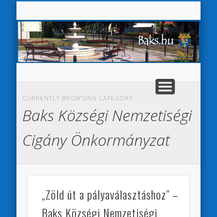
Baks K
VÁLASZTÁSI INFORMÁCIÓK
AKADÁLYMENTESÍTÉS
ÖNKORMÁNYZAT
HIRDETMÉNYEK
E-ÜGYINTÉZÉS
PÁLYÁZATOK
KÖZSÉG
Sear
CURRENTLY BROWSING CATEGORY
Baks Községi Nemzetiségi
Cigány Önkormányzat
„Zöld út a pályaválasztáshoz” –
Baks Községi Nemzetiségi