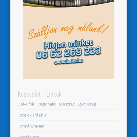
Kapcsolat - Linkek
Dél-Alföldi Regionális Fejlesztési Ügynökség
Kistelekjárás.hu
Kormányhivatal
Kormányzat