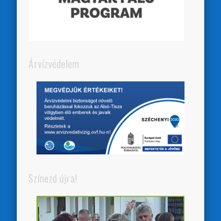
Árvízvédelem
Színezd újra!