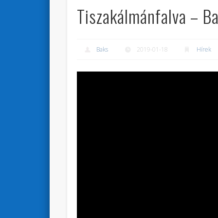
Tiszakálmánfalva – B
Baks
2019-01-18
Hírek