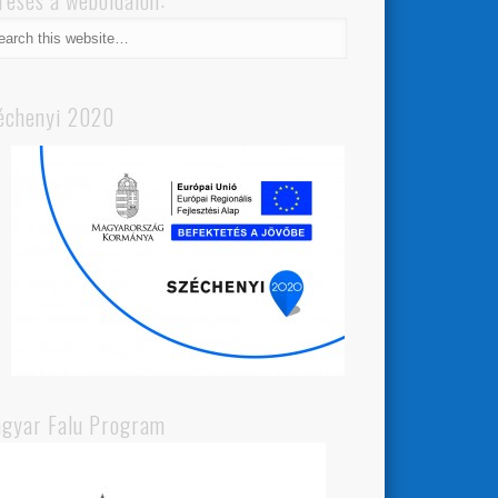
resés a weboldalon:
échenyi 2020
gyar Falu Program