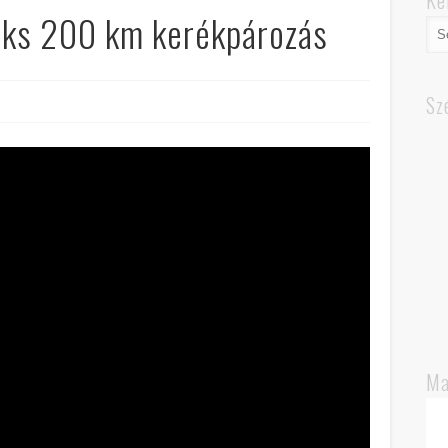
Ke
aks 200 km kerékpározás
Sz
Ma