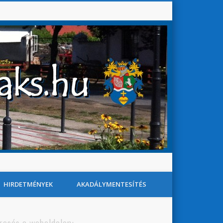
Baks Község Honlapja
Search
HIRDETMÉNYEK
AKADÁLYMENTESÍTÉS