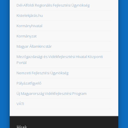
Dél-Alföldi Regionális Fejlesztési Ügynökség
Kistelekjárás.hu
Kormányhivatal
Kormányzat
Magyar Államkincstár
Mezőgazdasági és Vidékfejlesztési Hivatal Központi
Portál
Nemzeti Fejlesztési Ügynökség
Pályázatfigyelő
Új Magyarország Vidékfejlesztési Program
VÁTI
Hírek