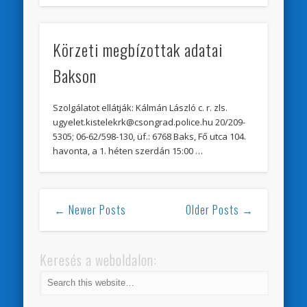
Körzeti megbízottak adatai
Bakson
Szolgálatot ellátják: Kálmán László c. r. zls.
ugyelet.kistelekrk@csongrad.police.hu 20/209-
5305; 06-62/598-130, üf.: 6768 Baks, Fő utca 104.
havonta, a 1. héten szerdán 15:00 …
← Newer Posts
Older Posts →
Keresés a weboldalon: