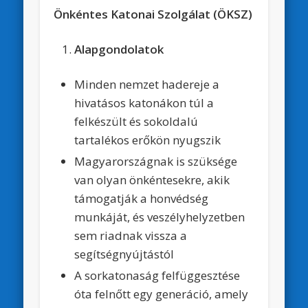
Önkéntes Katonai Szolgálat (ÖKSZ)
Alapgondolatok
Minden nemzet hadereje a
hivatásos katonákon túl a
felkészült és sokoldalú
tartalékos erőkön nyugszik
Magyarországnak is szüksége
van olyan önkéntesekre, akik
támogatják a honvédség
munkáját, és veszélyhelyzetben
sem riadnak vissza a
segítségnyújtástól
A sorkatonaság felfüggesztése
óta felnőtt egy generáció, amely