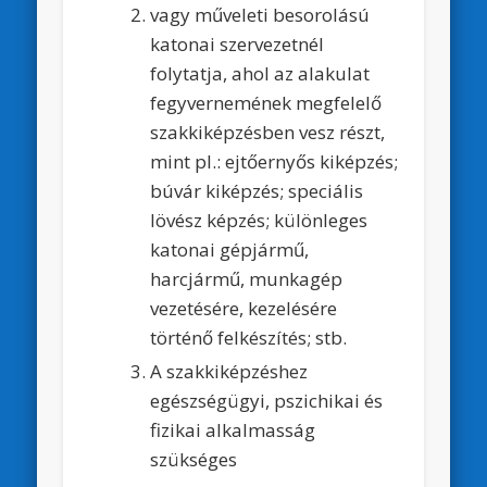
vagy műveleti besorolású
katonai szervezetnél
folytatja, ahol az alakulat
fegyvernemének megfelelő
szakkiképzésben vesz részt,
mint pl.: ejtőernyős kiképzés;
búvár kiképzés; speciális
lövész képzés; különleges
katonai gépjármű,
harcjármű, munkagép
vezetésére, kezelésére
történő felkészítés; stb.
A szakkiképzéshez
egészségügyi, pszichikai és
fizikai alkalmasság
szükséges