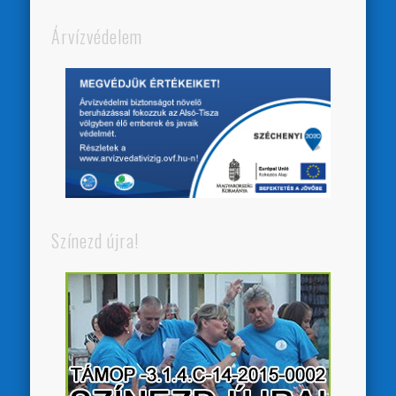
Árvízvédelem
Színezd újra!