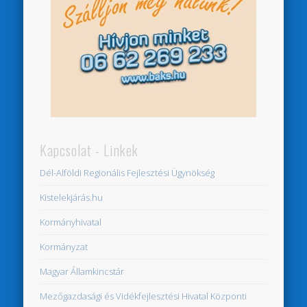
Kapcsolat - Linkek
Dél-Alföldi Regionális Fejlesztési Ügynökség
Kistelekjárás.hu
Kormányhivatal
Kormányzat
Magyar Államkincstár
Mezőgazdasági és Vidékfejlesztési Hivatal Központi