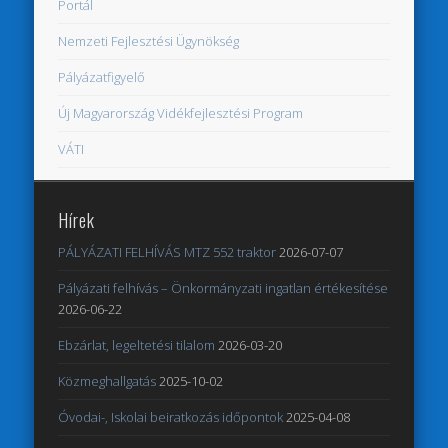
Portál
Nemzeti Fejlesztési Ügynökség
Pályázatfigyelő
Új Magyarország Vidékfejlesztési Program
VÁTI
Hírek
PÁLYÁZATI FELHÍVÁS MTZ 552 traktor
2026-07-07
Pályázati felhívás – Önkormányzati ingatlan értékesítése
2026-06-22
Ebzárlat, legeltetési tilalom
2026-03-20
Közmeghallgatás
2025-10-02
Óvodai-, Iskolai beiratkozás időpontok
2025-04-08