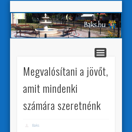
Baks K
VÁLASZTÁSI INFORMÁCIÓK
AKADÁLYMENTESÍTÉS
ÖNKORMÁNYZAT
HIRDETMÉNYEK
E-ÜGYINTÉZÉS
PÁLYÁZATOK
KÖZSÉG
Sear
Megvalósítani a jövőt,
amit mindenki
számára szeretnénk
Baks