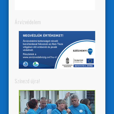
Árvízvédelem
Színezd újra!