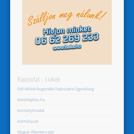
Kapcsolat - Linkek
Dél-Alföldi Regionális Fejlesztési Ügynökség
Kistelekjárás.hu
Kormányhivatal
Kormányzat
Magyar Államkincstár