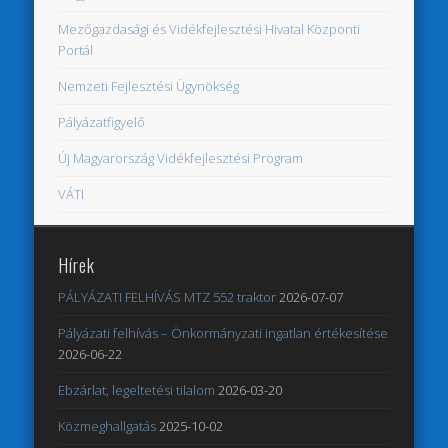
Mezőgazdasági és Vidékfejlesztési Hivatal Központi
Portál
Nemzeti Fejlesztési Ügynökség
Pályázatfigyelő
Új Magyarország Vidékfejlesztési Program
VÁTI
Hírek
PÁLYÁZATI FELHÍVÁS MTZ 552 traktor
2026-07-07
Pályázati felhívás – Önkormányzati ingatlan értékesítése
2026-06-22
Ebzárlat, legeltetési tilalom
2026-03-20
Közmeghallgatás
2025-10-02