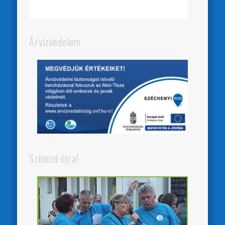
Árvízvédelem
Színezd újra!