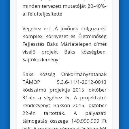
minden tervezett mutatóját 20-40%-
al felülteljesítette
Végéhez ért „A jövőnek dolgozunk”
Komplex Környezet és Életminőség
Fejlesztés Baks Máriatelepen címet
viselő projekt Baks községben.
Sajtóközlemény
Baks Község Önkormányzatának
TÁMOP 5.3.6-11/1-2012-0013
kódszámú projektje 2015. október
31-én a végéhez ér. A projektzáró
rendezvényt Bakson 2015. október
22-én tartották. A pályázati
támogatás összege 149.999.999 Ft
volt. A program végrehajtásában két