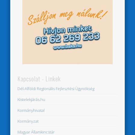
Kapcsolat - Linkek
Dél-Alföldi Regionális Fejlesztési Ügynökség
Kistelekjárás.hu
Kormányhivatal
Kormányzat
Magyar Államkincstár