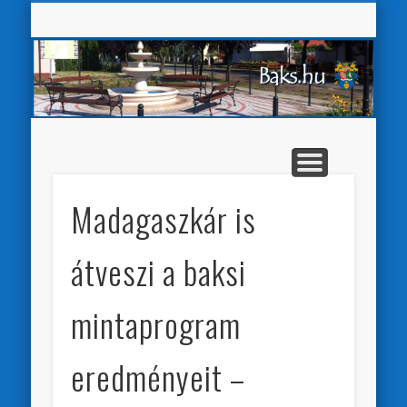
Baks K
VÁLASZTÁSI INFORMÁCIÓK
AKADÁLYMENTESÍTÉS
ÖNKORMÁNYZAT
HIRDETMÉNYEK
E-ÜGYINTÉZÉS
PÁLYÁZATOK
KÖZSÉG
Sear
Madagaszkár is
átveszi a baksi
mintaprogram
eredményeit –