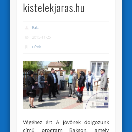
kistelekjaras.hu
Baks
2015-11-25
Hírek
Végéhez ért A jövőnek dolgozunk
című program Bakson, amely