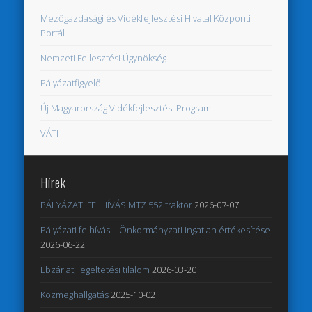
Mezőgazdasági és Vidékfejlesztési Hivatal Központi
Portál
Nemzeti Fejlesztési Ügynökség
Pályázatfigyelő
Új Magyarország Vidékfejlesztési Program
VÁTI
Hírek
PÁLYÁZATI FELHÍVÁS MTZ 552 traktor
2026-07-07
Pályázati felhívás – Önkormányzati ingatlan értékesítése
2026-06-22
Ebzárlat, legeltetési tilalom
2026-03-20
Közmeghallgatás
2025-10-02